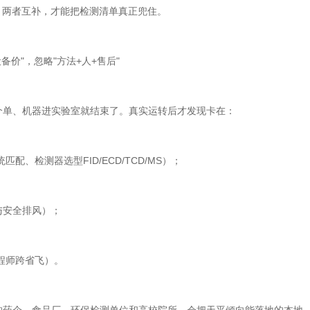
子"，两者互补，才能把检测清单真正兜住。
价"，忽略"方法+人+售后"
单、机器进实验室就结束了。真实运转后才发现卡在：
检测器选型FID/ECD/TCD/MS）；
安全排风）；
程师跨省飞）。