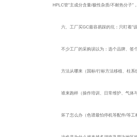
HPLC管"主成分含量/极性杂质/不耐热分
六、工厂买GC最容易踩的坑：只盯着"设备
不少工厂的采购误以为：选个品牌、签个
方法从哪来（国标/行标方法移植、柱系统匹配、
谁来跑样（操作培训、日常维护、气体与
坏了怎么办（色谱最怕停机等配件/等工