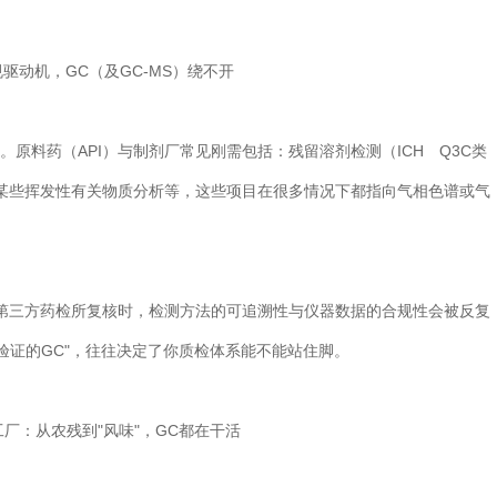
动机，GC（及GC-MS）绕不开
原料药（API）与制剂厂常见刚需包括：残留溶剂检测（ICH Q3C类
、某些挥发性有关物质分析等，这些项目在很多情况下都指向气相色谱或气
三方药检所复核时，检测方法的可追溯性与仪器数据的合规性会被反复
验证的GC"，往往决定了你质检体系能不能站住脚。
：从农残到"风味"，GC都在干活