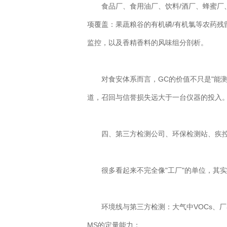
食品厂、食用油厂、饮料/酒厂、蜂蜜厂、
项覆盖：果蔬粮谷的有机磷/有机氯等农药残
监控，以及香精香料的风味组分剖析。
对食安体系而言，GC的价值不只是"能测
道，召回与信誉损失远大于一台仪器的投入
四、第三方检测公司、环保检测站、疾控/职
很多看起来不完全像"工厂"的单位，其实
环境线与第三方检测：大气中VOCs、厂界
MS的定量能力；