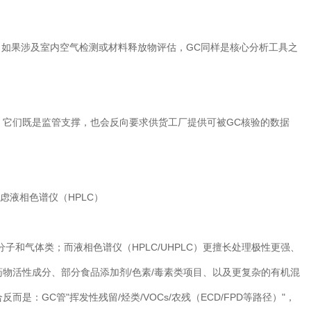
：如果涉及室内空气检测或材料释放物评估，GC同样是核心分析工具之
们既是监管支撑，也会反向要求供货工厂提供可被GC核验的数据
液相色谱仪（HPLC）
和气体类；而液相色谱仪（HPLC/UHPLC）更擅长处理极性更强、
物活性成分、部分食品添加剂/色素/毒素类项目、以及更复杂的有机混
是：GC管"挥发性残留/烃类/VOCs/农残（ECD/FPD等路径）"，