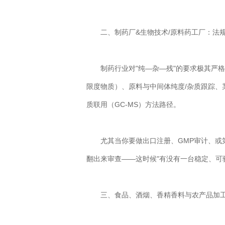
二、制药厂&生物技术/原料药工厂：法规驱
制药行业对"纯—杂—残"的要求极其严格。
限度物质）、原料与中间体纯度/杂质跟踪
质联用（GC-MS）方法路径。
尤其当你要做出口注册、GMP审计、或第
翻出来审查——这时候"有没有一台稳定、可
三、食品、酒烟、香精香料与农产品加工厂