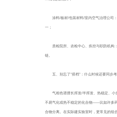
涂料/板材/包装材料/室内空气治理公司
一；
质检院所、农检中心、疾控与职防机构：它
链。
五、别忘了"搭档"：什么时候还要同步考虑
气相色谱擅长挥发/半挥发、热稳定、小分子
不易气化或热不稳定的化合物——比如许多药
合物分离。在实际建实验室时，更常见的组合反而