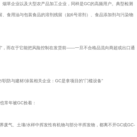
烟草企业以及大型农产品加工企业，同样是GC的高频用户。典型检测
留、食用油与包装食品的溶剂残留（如6号溶剂）、食品添加剂与污染物
"，而在于它能把风险控制在发货前——一旦不合格品流向商超或出口通
。
防与建材/涂装相关企业：GC是拿项目的"门槛设备"
也常年被GC拴着：
废气、土壤/水样中挥发性有机物与部分半挥发物，都离不开GC或GC-