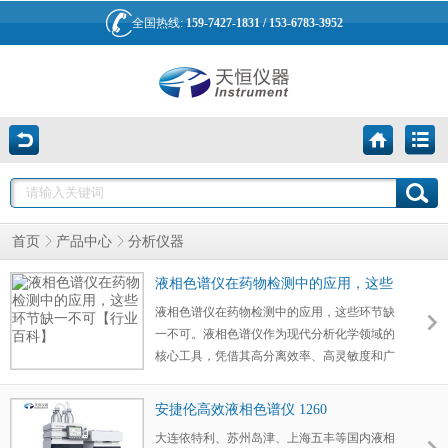
全国热线:
159-7427-1831 / 153-6783-3952
首页
产品中心
分析仪器
液相色谱仪在药物检测中的应用，这些
环节缺一不可【行业百科】
液相色谱仪在药物检测中的应用，这些环节缺
一不可。液相色谱仪作为现代分析化学领域的
核心工具，凭借其高分离效率、高灵敏度和广
泛适用性，已成为药物检测中不可或缺的仪
器。从原料药纯度评估到制剂杂质分析，从药
安捷伦高效液相色谱仪 1260
物代谢研究到中药成分鉴别，液相色谱仪贯穿
大连依特利、苏州岛津、上海五丰等国内液相
药物研发、生产及质量控制的全链条，为药品