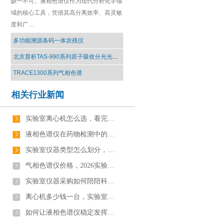
缺一不可。液相色谱仪作为现代分析化学领
域的核心工具，凭借其高分离效率、高灵敏
度和广…
多功能溯源条码一体农残仪
北京普析TAS-990系列原子吸收分光光度计
TRACE1300系列气相色谱
相关行业新闻
实验室离心机怎么选，看完你就知道了【最新更新】
液相色谱仪在药物检测中的应用，这些环节缺一不可【行业百科】
实验室仪器类型怎么划分，看完你就知道了[最新更新]
气相色谱仪价格，2026实验室仪器价格【最新报价】
实验室仪器采购如何陪陪科研需求，看完你就知道了[行业资讯]
离心机多少钱一台，实验室仪器价格【全网聚焦】
如何让液相色谱仪稳定发挥，看完你就知道了[最新更新]