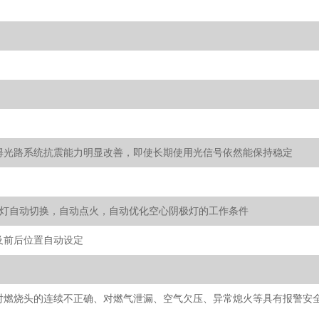
得光路系统抗震能力明显改善，即使长期使用光信号依然能保持稳定
素灯自动切换，自动点火，自动优化空心阴极灯的工作条件
及前后位置自动设定
对燃烧头的连续不正确、对燃气泄漏、空气欠压、异常熄火等具有报警安