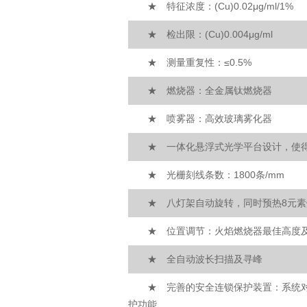
★ 特征浓度：(Cu)0.02μg/ml/1%
★ 检出限：(Cu)0.004μg/ml
★ 测量重复性：≤0.5%
★ 燃烧器：全金属钛燃烧器
★ 喷雾器：高效玻璃雾化器
★ 一体化悬浮式光学平台设计，使
★ 光栅刻线条数：1800条/mm
★ 八灯架自动旋转，同时预热8元
★ 位置调节：火焰燃烧器最佳高度
★ 全自动波长扫描及寻峰
★ 完善的安全连锁保护装置：系统
护功能