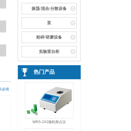
振荡/混合/分散设备
泵
粉碎/研磨设备
实验室台柜
热门产品
示必填
WRS-2A2微机熔点仪