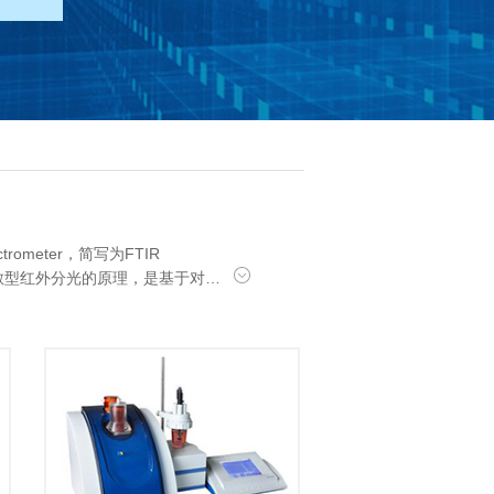
ectrometer，简写为FTIR
于色散型红外分光的原理，是基于对…