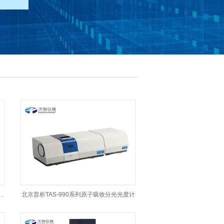
-7050型全智能火焰/石墨炉原子吸收
北京普析TAS-990系列原子吸收分光光度计