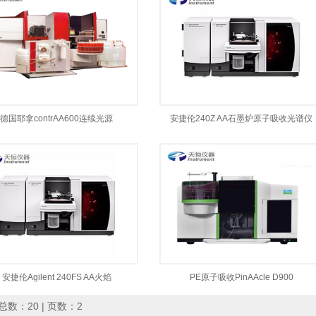
德国耶拿contrAA600连续光源
安捷伦240Z AA石墨炉原子吸收光谱仪
安捷伦Agilent 240FS AA火焰
PE原子吸收PinAAcle D900
总数：20 | 页数：2