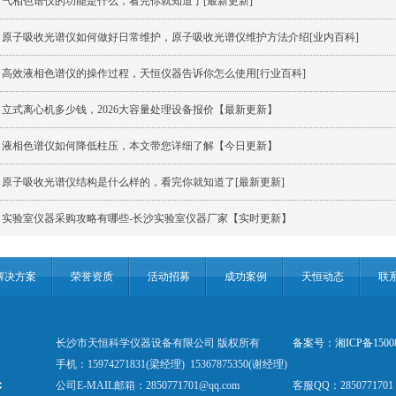
气相色谱仪的功能是什么，看完你就知道了[最新更新]
原子吸收光谱仪如何做好日常维护，原子吸收光谱仪维护方法介绍[业内百科]
高效液相色谱仪的操作过程，天恒仪器告诉你怎么使用[行业百科]
立式离心机多少钱，2026大容量处理设备报价【最新更新】
液相色谱仪如何降低柱压，本文带您详细了解【今日更新】
原子吸收光谱仪结构是什么样的，看完你就知道了[最新更新]
实验室仪器采购攻略有哪些-长沙实验室仪器厂家【实时更新】
解决方案
荣誉资质
活动招募
成功案例
天恒动态
联
长沙市天恒科学仪器设备有限公司 版权所有
备案号：湘ICP备1500
手机：15974271831(梁经理) 15367875350(谢经理)
公司E-MAIL邮箱：2850771701@qq.com
客服QQ：2850771701