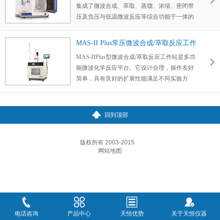
集成了微波合成、萃取、蒸馏、浓缩、密闭带
压及负压与低温微波反应等综合功能于一体的
多用途微波反应工作平台。
MAS-II Plus常压微波合成/萃取反应工作
站
MAS-IIPlus型微波合成/萃取反应工作站是多功
能微波化学反应平台。它设计合理，操作友好
简单，具有良好的扩展性能满足不同实验方
案。MAS-II Plus广泛应用于有机合成、药物化
学、有机萃取、食品科学、分析化学、无机化
学、蛋白质研究、石油化工、材料化学等相关
回到顶部
领域，为科研工作者提供了优于常规加热的新
型化学反应平台。
版权所有 2003-2015
网站地图
电话咨询
产品中心
天恒优势
关于天恒仪器